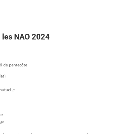
 les NAO 2024
ndi de pentecôte
at)
mutuelle
ge
age