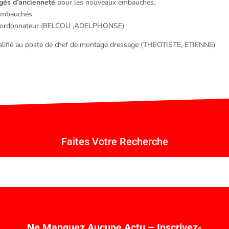
gés d’ancienneté
pour les nouveaux embauchés.
embauchés
e coordonnateur (BELCOU ,ADELPHONSE)
ualifié au poste de chef de montage dressage (THEOTISTE, ETIENNE)
Faites Votre Recherche
Ne Manquez Aucune Actu – Inscrivez-