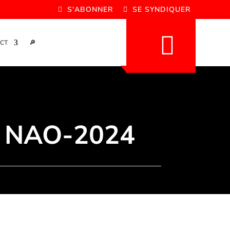
S'ABONNER
SE SYNDIQUER
CT
🔎
 NAO-2024